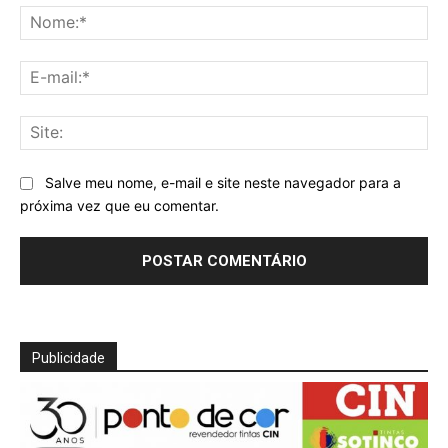
No
E-
mai
Sit
Salve meu nome, e-mail e site neste navegador para a
próxima vez que eu comentar.
Publicidade