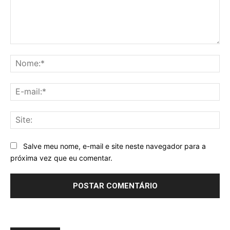
Comentário:
No
E-
mai
Sit
Salve meu nome, e-mail e site neste navegador para a
próxima vez que eu comentar.