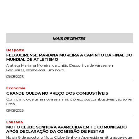
MAIS RECENTES
Desporto
FELGUEIRENSE MARIANA MOREIRA A CAMINHO DA FINAL DO
MUNDIAL DE ATLETISMO
A atleta Mariana Moreira, da União Desportiva de Várzea, em
Felgueiras, estabeleceu um novo...
09/08/2026
Economia
GRANDE QUEDA NO PREÇO DOS COMBUSTÍVEIS
Com o início de uma nova semana, o preço dos combustíveis vão sofrer
uma...
09/08/2026
Lousada
MOTO CLUBE SENHORA APARECIDA EMITE COMUNICADO
APÓS DECLARAÇÃO DA COMISSÃO DE FESTAS
No dia 8 de agosto, o Moto Clube Senhora Aparecida emitiu aquele que