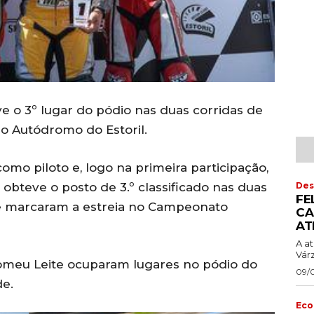
 o 3º lugar do pódio nas duas corridas de
no Autódromo do Estoril.
omo piloto e, logo na primeira participação,
Des
bteve o posto de 3.º classificado nas duas
FE
e marcaram a estreia no Campeonato
CA
AT
A a
Vár
Romeu Leite ocuparam lugares no pódio do
09/
e.
Eco