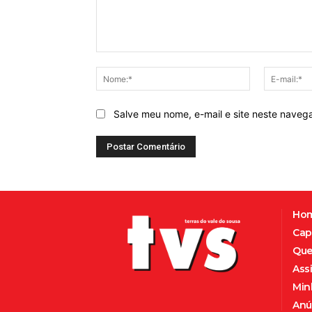
Comentário:
Nome:*
Salve meu nome, e-mail e site neste naveg
Ho
Cap
Que
Ass
Min
Anú