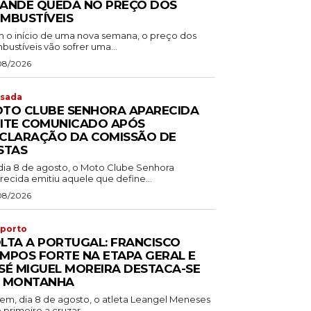
ANDE QUEDA NO PREÇO DOS
MBUSTÍVEIS
 o início de uma nova semana, o preço dos
ustíveis vão sofrer uma...
08/2026
sada
TO CLUBE SENHORA APARECIDA
ITE COMUNICADO APÓS
CLARAÇÃO DA COMISSÃO DE
STAS
dia 8 de agosto, o Moto Clube Senhora
recida emitiu aquele que define...
08/2026
porto
LTA A PORTUGAL: FRANCISCO
MPOS FORTE NA ETAPA GERAL E
SÉ MIGUEL MOREIRA DESTACA-SE
 MONTANHA
em, dia 8 de agosto, o atleta Leangel Meneses
o primeiro a cruzar...