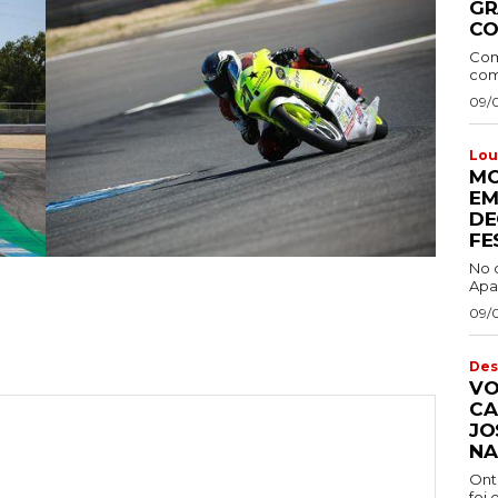
GR
CO
Com
comb
09/
Lou
MO
EM
DE
FE
No 
Apa
09/
Des
VO
CA
JO
NA
Ont
foi 