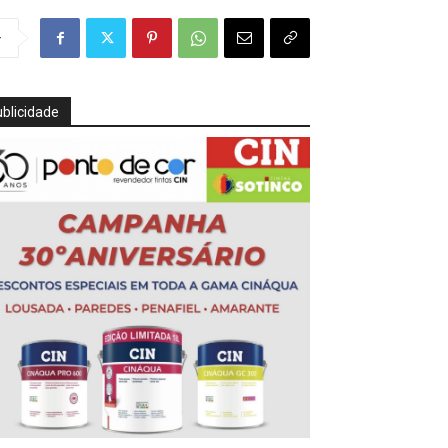
r
blicidade