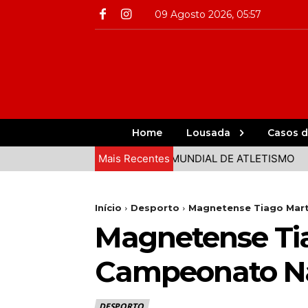
09 Agosto 2026, 05:57
Home
Lousada
Casos d
A CAMINHO DA FINAL DO MUNDIAL DE ATLETISMO
Mais Recentes
GRAND
Início
Desporto
Magnetense Tiago Mart
Magnetense Tia
Campeonato Nac
DESPORTO