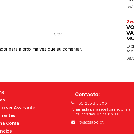
09/
Des
VO
E-
Site:
VA
mail:*
MU
O c
ador para a próxima vez que eu comentar.
segu
08/
me
Contacto:
as
351 255 815 300
ro ser Assinante
(chamada para rede fixa nacional)
Dias úteis das 10h às 18h30
inantes
tvs@sapo.pt
ha Conta
ncios