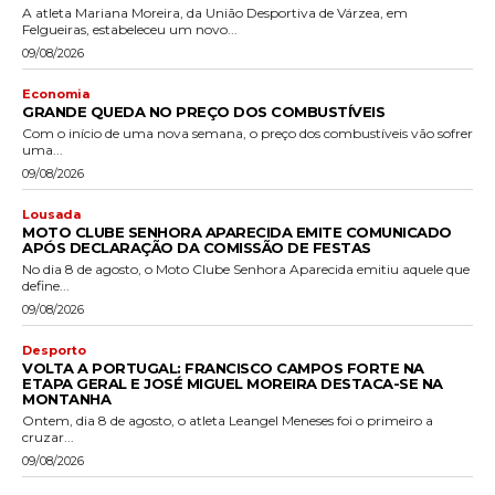
A atleta Mariana Moreira, da União Desportiva de Várzea, em
Felgueiras, estabeleceu um novo...
09/08/2026
Economia
GRANDE QUEDA NO PREÇO DOS COMBUSTÍVEIS
Com o início de uma nova semana, o preço dos combustíveis vão sofrer
uma...
09/08/2026
Lousada
MOTO CLUBE SENHORA APARECIDA EMITE COMUNICADO
APÓS DECLARAÇÃO DA COMISSÃO DE FESTAS
No dia 8 de agosto, o Moto Clube Senhora Aparecida emitiu aquele que
define...
09/08/2026
Desporto
VOLTA A PORTUGAL: FRANCISCO CAMPOS FORTE NA
ETAPA GERAL E JOSÉ MIGUEL MOREIRA DESTACA-SE NA
MONTANHA
Ontem, dia 8 de agosto, o atleta Leangel Meneses foi o primeiro a
cruzar...
09/08/2026