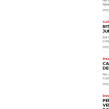
No 
Apa
07/
Cul
RI
JU
De 
o Pa
07/
Des
CA
DE
No 
Com
07/
Des
PE
VE