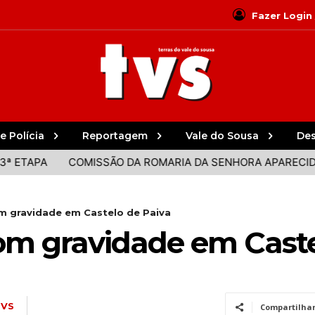
Fazer Login
e Polícia
Reportagem
Vale do Sousa
De
PA
COMISSÃO DA ROMARIA DA SENHORA APARECIDA DES
m gravidade em Castelo de Paiva
om gravidade em Caste
TVS
Compartilha