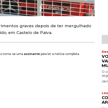
imentos graves depois de ter mergulhado
ido, em Castelo de Paiva.
Des
 ou torne-se uma
assinante
para ler a notícia completa.
VO
VA
MU
O c
segu
08/
Lou
CO
AP