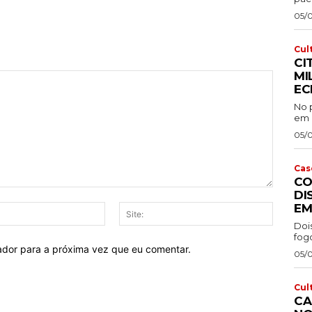
05/
Cul
CI
MI
EC
No p
em P
05/
Cas
CO
DI
EM
E-
Site:
mail:*
Doi
fog
ador para a próxima vez que eu comentar.
05/
Cul
CA