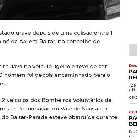
ado grave depois de uma colisão entre 1
o nó da A4, em Baltar, no concelho de
Des
circulava no veículo ligeiro e teve de ser
PA
o. O homem foi depois encaminhado para o
RE
el.
Até 
Cláu
05/
e 2 veículos dos Bombeiros Voluntários de
ência e Reanimação do Vale de Sousa e a
Cul
ido Baltar-Parada esteve obstruída durante
PA
BE
De 
pac