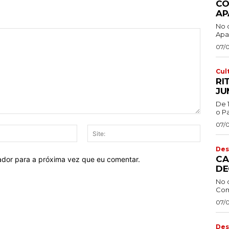
CO
AP
No 
Apa
07/
Cul
RI
JU
De 
o Pa
07/
E-
Site:
mail:*
Des
CA
ador para a próxima vez que eu comentar.
DE
No 
Com
07/
Des