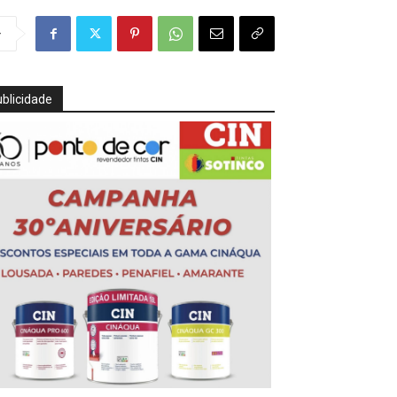
r
blicidade