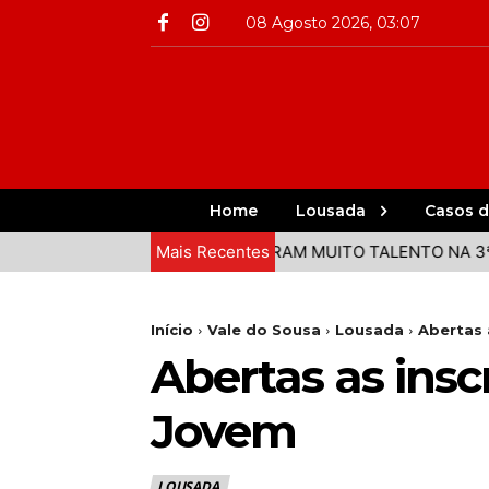
08 Agosto 2026, 03:07
Home
Lousada
Casos d
DO VALE DO SOUSA DEMONSTRAM MUITO TALENTO NA 3ª ETA
Mais Recentes
Início
Vale do Sousa
Lousada
Abertas 
Abertas as insc
Jovem
LOUSADA