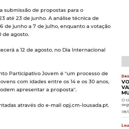
a a submissão de propostas para o
 até 23 de junho. A análise técnica de
6 de junho a 7 de julho, enquanto a votação
10 de agosto.
cerá a 12 de agosto, no Dia Internacional
to Participativo Jovem é “um processo de
Des
jovens com idades entre os 14 e os 30 anos,
VO
VA
 podem apresentar a proposta”.
MU
O c
segu
tadas através do e-mail opj.cm-lousada.pt.
08/
Lou