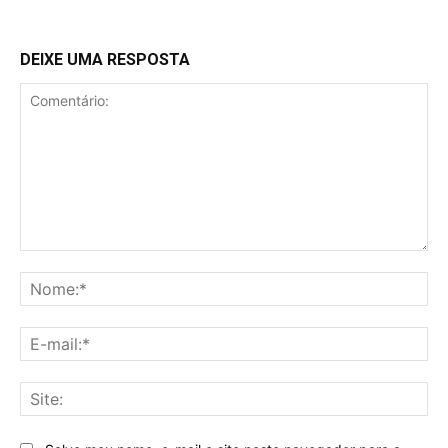
DEIXE UMA RESPOSTA
Comentário:
No
E-
mai
Sit